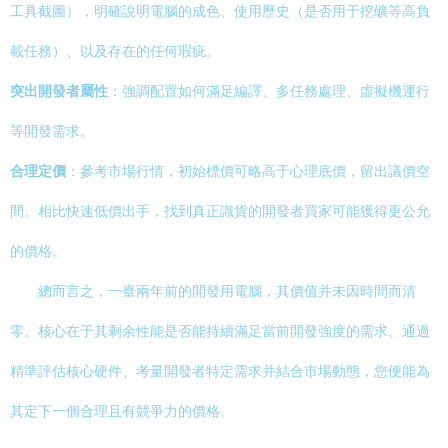
工具截圖），明確說明電腦的成色、使用歷史（是否用于挖礦等高負
載任務）、以及存在的任何瑕疵。
突出開發者屬性
：強調配置如何滿足編譯、多任務處理、虛擬機運行
等開發需求。
合理定價
：參考市場行情，初始標價可略高于心理底價，留出議價空
間。相比快速低價出手，找到真正識貨的開發者買家可能獲得更公允
的價格。
總而言之，一臺兩年前的開發用電腦，其價值并未因時間而清
零。核心在于其剩余性能是否能持續滿足當前開發強度的需求。通過
精準評估核心硬件、考量開發者特定需求并結合市場動態，您便能為
其定下一個合理且有競爭力的價格。