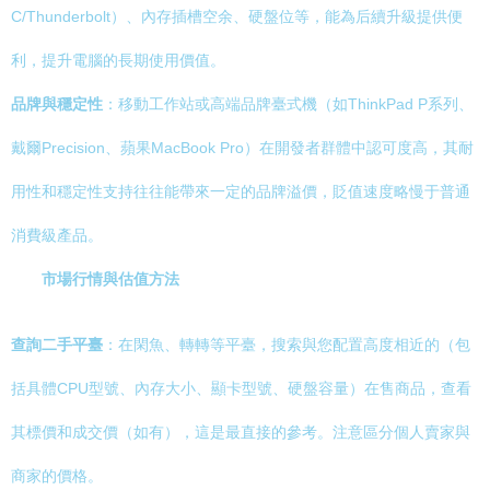
C/Thunderbolt）、內存插槽空余、硬盤位等，能為后續升級提供便
利，提升電腦的長期使用價值。
品牌與穩定性
：移動工作站或高端品牌臺式機（如ThinkPad P系列、
戴爾Precision、蘋果MacBook Pro）在開發者群體中認可度高，其耐
用性和穩定性支持往往能帶來一定的品牌溢價，貶值速度略慢于普通
消費級產品。
市場行情與估值方法
查詢二手平臺
：在閑魚、轉轉等平臺，搜索與您配置高度相近的（包
括具體CPU型號、內存大小、顯卡型號、硬盤容量）在售商品，查看
其標價和成交價（如有），這是最直接的參考。注意區分個人賣家與
商家的價格。