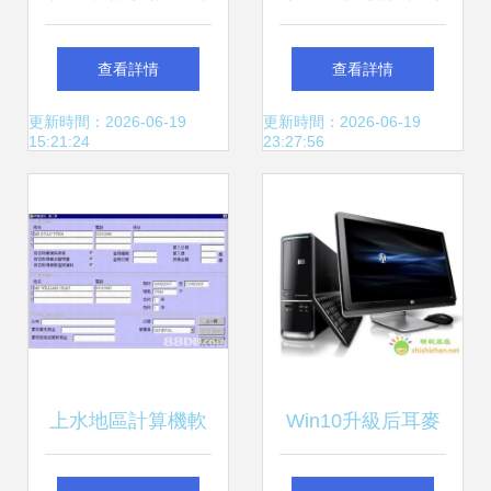
內存工廠，見證計
類到開發應用
查看詳情
查看詳情
算機軟硬件開發的
更新時間：2026-06-19
更新時間：2026-06-19
15:21:24
23:27:56
匠心之旅
上水地區計算機軟
Win10升級后耳麥
件行業生態 從軟件
麥克風故障排查與