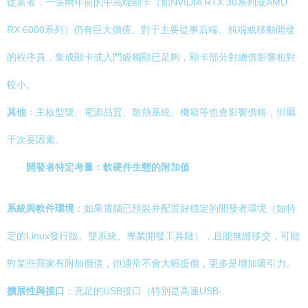
從業者，一張兩年前的中高端顯卡（如NVIDIA RTX 30系列或AMD
RX 6000系列）仍有巨大價值。對于主要從事后端、前端或移動開發
的程序員，集成顯卡或入門級獨顯已足夠，顯卡部分對總價影響相對
較小。
其他
：主板型號、電源品質、散熱系統、機箱等也會影響價格，但屬
于次要因素。
開發者特定考量：軟硬件生態的附加值
系統與軟件環境
：如果電腦已預裝并配置好穩定的開發者環境（如特
定的Linux發行版、雙系統、專業開發工具鏈），且能無縫移交，可能
對某些買家有附加價值，但通常不會大幅提價，更多是增加吸引力。
擴展性與接口
：充足的USB接口（特別是高速USB-