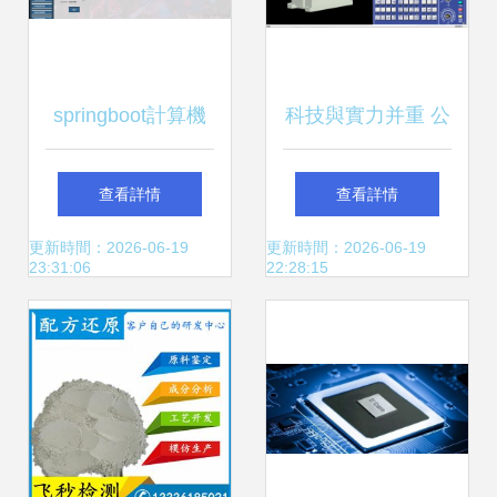
springboot計算機
科技與實力并重 公
畢業設計大學生創
司榮獲24項行業大
查看詳情
查看詳情
新創業項目管理 數
獎，鋼結構榮譽榜
更新時間：2026-06-19
更新時間：2026-06-19
23:31:06
22:28:15
據庫 調試部署 開
再添新彩
發環境