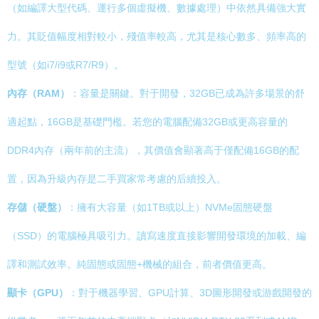
（如編譯大型代碼、運行多個虛擬機、數據處理）中依然具備強大實
力。其貶值幅度相對較小，殘值率較高，尤其是核心數多、頻率高的
型號（如i7/i9或R7/R9）。
內存（RAM）
：容量是關鍵。對于開發，32GB已成為許多場景的舒
適起點，16GB是基礎門檻。若您的電腦配備32GB或更高容量的
DDR4內存（兩年前的主流），其價值會顯著高于僅配備16GB的配
置，因為升級內存是二手買家常考慮的后續投入。
存儲（硬盤）
：擁有大容量（如1TB或以上）NVMe固態硬盤
（SSD）的電腦極具吸引力。讀寫速度直接影響開發環境的加載、編
譯和測試效率。純固態或固態+機械的組合，前者價值更高。
顯卡（GPU）
：對于機器學習、GPU計算、3D圖形開發或游戲開發的