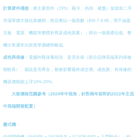
計算硬件殘值
：將主要部件（CPU、顯卡、內存、硬盤）按當前二手
市場單價大致估算總和，然后乘以一個系數（約0.7-0.85，用于涵蓋
主板、電源、機箱等整體折舊及成色因素），得出一個基礎估值。整
機出售通常比拆賣單價總和略低。
成色與保修
：電腦外觀保養狀況、是否在保（部分品牌高端系列保修
期較長）、箱說是否齊全，都會影響最終成交價。成色新、有保修的
機器價格能上浮10%-20%。
大致價格范圍參考（2024年中視角，針對兩年前即約2022年主流
中高端開發配置）
臺式機
：
中端開發機（如i5/R5 + 16GB內存 + 512GB SSD + 入門顯卡）：約